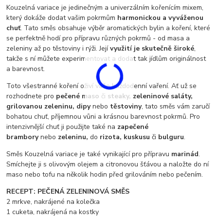
Kouzelná variace je jedinečným a univerzálním kořenícím mixem,
který dokáže dodat vašim pokrmům
harmonickou a vyváženou
chuť
. Tato směs obsahuje výběr aromatických bylin a koření, které
se perfektně hodí pro přípravu různých pokrmů - od masa a
zeleniny až po těstoviny i rýži. Její
využití je skutečně široké
,
takže s ní můžete experimentovat a dodat tak jídlům originálnost
a barevnost.
Toto všestranné koření oživí vaše každodenní vaření. Ať už se
rozhodnete pro
pečené maso
či
steaky, zeleninové saláty,
grilovanou zeleninu, dipy
nebo
těstoviny
, tato směs vám zaručí
bohatou chuť, příjemnou vůni a krásnou barevnost pokrmů. Pro
intenzivnější chuť ji použijte také na
zapečené
brambory
nebo
zeleninu,
do
rizota, kuskusu
či
bulguru
.
Směs Kouzelná variace je také vynikající pro přípravu
marinád
.
Smíchejte ji s olivovým olejem a citronovou šťávou a naložte do ní
maso nebo tofu na několik hodin před grilováním nebo pečením.
RECEPT: PEČENÁ ZELENINOVÁ SMĚS
2 mrkve, nakrájené na kolečka
1 cuketa, nakrájená na kostky