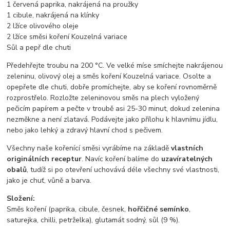
1 červená paprika, nakrájená na proužky
1 cibule, nakrájená na klínky
2 lžíce olivového oleje
2 lžíce směsi koření Kouzelná variace
Sůl a pepř dle chuti
Předehřejte troubu na 200 °C. Ve velké míse smíchejte nakrájenou
zeleninu, olivový olej a směs koření Kouzelná variace. Osolte a
opepřete dle chuti, dobře promíchejte, aby se koření rovnoměrně
rozprostřelo. Rozložte zeleninovou směs na plech vyložený
pečicím papírem a pečte v troubě asi 25-30 minut, dokud zelenina
nezměkne a není zlatavá. Podávejte jako přílohu k hlavnímu jídlu,
nebo jako lehký a zdravý hlavní chod s pečivem.
Všechny naše kořenící směsi vyrábíme na základě
vlastních
originálních receptur
. Navíc koření balíme do
uzavíratelných
obalů
, tudíž si po otevření uchovává déle všechny své vlastnosti,
jako je chuť, vůně a barva.
Složení:
Směs koření (paprika, cibule, česnek,
hořčičné semínko
,
saturejka, chilli, petrželka), glutamát sodný, sůl (9 %).