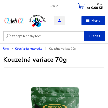
0
ks
CZK
za
0,00 Kč
Menu
Hledat
Úvod
Koření a dochucovadla
Kouzelná variace 70g
Kouzelná variace 70g