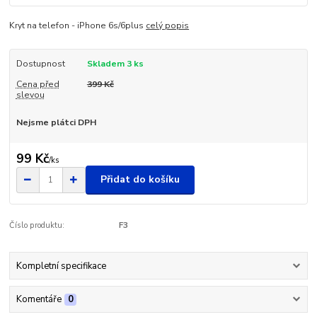
Kryt na telefon - iPhone 6s/6plus
celý popis
Dostupnost
Skladem 3 ks
Cena před
399 Kč
slevou
Nejsme plátci DPH
99 Kč
/
ks
Přidat do košíku
Číslo produktu:
F3
Kompletní specifikace
Komentáře
0