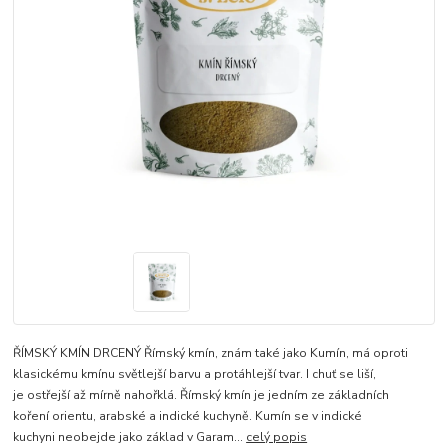
ŘÍMSKÝ KMÍN DRCENÝ Římský kmín, znám také jako Kumín, má oproti
klasickému kmínu světlejší barvu a protáhlejší tvar. I chuť se liší,
je ostřejší až mírně nahořklá. Římský kmín je jedním ze základních
koření orientu, arabské a indické kuchyně. Kumín se v indické
kuchyni neobejde jako základ v Garam...
celý popis