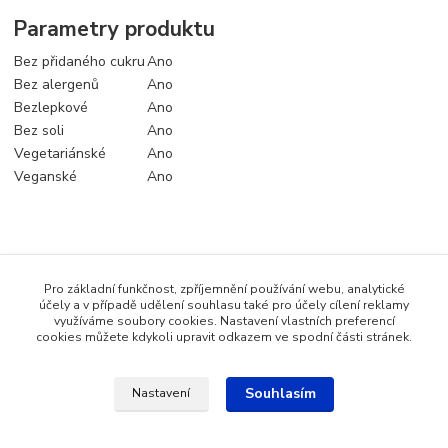
Parametry produktu
Bez přidaného cukru
Ano
Bez alergenů
Ano
Bezlepkové
Ano
Bez soli
Ano
Vegetariánské
Ano
Veganské
Ano
Zboží zařazeno v kategoriích
Pro základní funkčnost, zpříjemnění používání webu, analytické
Koření a dochucovadla
účely a v případě udělení souhlasu také pro účely cílení reklamy
využíváme soubory cookies. Nastavení vlastních preferencí
Bezlepkové potraviny
cookies můžete kdykoli upravit odkazem ve spodní části stránek.
Souhlasím
Nastavení
Katalog internetových obchodů