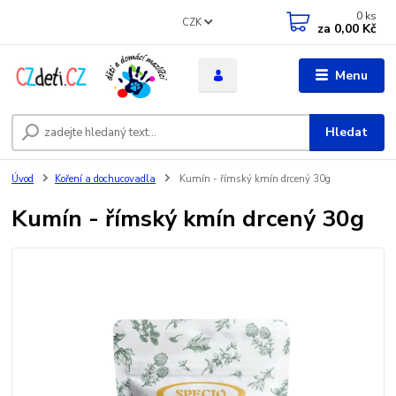
0
ks
CZK
za
0,00 Kč
Menu
Hledat
Úvod
Koření a dochucovadla
Kumín - římský kmín drcený 30g
Kumín - římský kmín drcený 30g