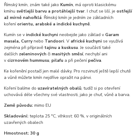
Římský kmín, znám také jako
Kumín
, má oproti klasickému
kmínu
světlejší barvu a protáhlejší tvar
. I chuť se liší, je
ostřejší
až mírně nahořklá
. Římský kmín je jedním ze základních
koření
orientu, arabské a indické kuchyně
.
Kumín se v
indické kuchyni
neobejde jako základ v
Garam
masala, Curry
nebo
Tandoori
. V
africké kuchyni
se využívá
zejména při přípravě
tajinu a kuskusu
. Je součástí také
dalších
zeleninových
či
masitých směsí
, nechybí ani
v
cizrnovém hummusu
,
pilafu
a při pečení
pečiva
.
Ke kořenění postačí jen malé dávky. Pro rozvinutí ještě lepší chutě
a vůně můžete kmín nejdříve opražit na pánvi.
Koření balíme do
uzavíratelných obalů
, tudíž si po otevření
uchovává déle všechny své vlastnosti, jako je chuť, vůně a barva.
Země původu:
mimo EU
Skladování:
teplota 25 °C, vlhkost: 60 %, v originálních
uzavřených obalech
Hmostnost: 30 g