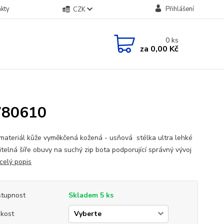
kty
Přihlášení
CZK
0
ks
za
0,00 Kč
780610
 materiál kůže vyměkčená kožená - usňová stélka ultra lehké
itelná šíře obuvy na suchý zip bota podporující správný vývoj
celý popis
tupnost
Skladem 5 ks
ikost