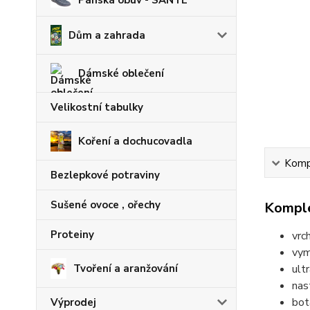
Pánská obuv - SANTÉ
Dům a zahrada
Dámské oblečení
Velikostní tabulky
Koření a dochucovadla
Kompl
Bezlepkové potraviny
Sušené ovoce , ořechy
Komple
Proteiny
vrc
vym
ult
Tvoření a aranžování
nas
bot
Výprodej