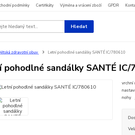
chodní podmínky
Certifikáty
Výměna a vrácení zboží
GPDR
Konta
Hledat
ětská zdravotní obuv
Letní pohodlné sandálky SANTÉ IC/780610
í pohodlné sandálky SANTÉ IC/
vrchní
nastav
nohy
Dos
Vel