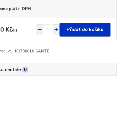
sme plátci DPH
0 Kč
Přidat do košíku
/
ks
roduktu:
IC/780610 SANTÉ
Komentáře
0