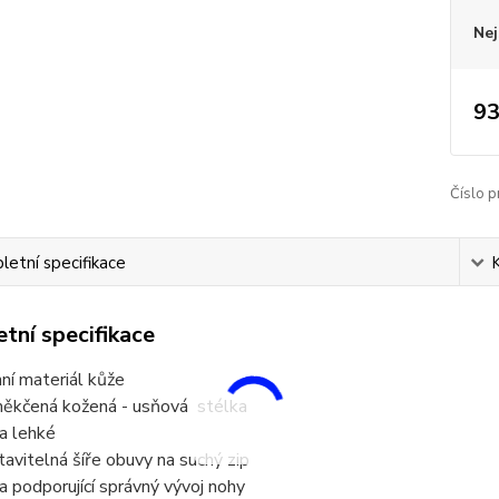
Nej
93
Číslo p
etní specifikace
tní specifikace
hní materiál kůže
ěkčená kožená - usňová stélka
ra lehké
tavitelná šíře obuvy na suchý zip
a podporující správný vývoj nohy