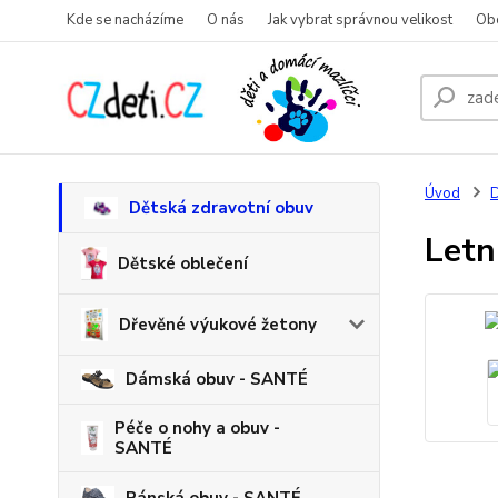
Kde se nacházíme
O nás
Jak vybrat správnou velikost
Ob
Úvod
D
Dětská zdravotní obuv
Letn
Dětské oblečení
Dřevěné výukové žetony
Dámská obuv - SANTÉ
Péče o nohy a obuv -
SANTÉ