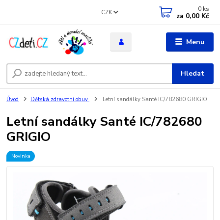
0
ks
CZK
za
0,00 Kč
Menu
Hledat
Úvod
Dětská zdravotní obuv
Letní sandálky Santé IC/782680 GRIGIO
Letní sandálky Santé IC/782680
GRIGIO
Novinka