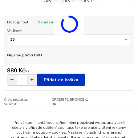
Dostupnost
Skladem 1 ks
Velikost
Nejsme plátci DPH
880 Kč
/
ks
Přidat do košíku
Číslo produktu:
CR/23572 BRONCE-1
Velikost:
36
Pro základní funkčnost, zpříjemnění používání webu, analytické
Zboží zařazeno v kategoriích
účely a v případě udělení souhlasu také pro účely cílení reklamy
využíváme soubory cookies. Nastavení vlastních preferencí
Dámská obuv - SANTÉ
cookies můžete kdykoli upravit odkazem ve spodní části stránek.