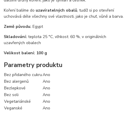
dalšími druhy koření, jako je tymián a česnek.
Koření balíme do
uzavíratelných obalů
, tudíž si po otevření
uchovává déle všechny své vlastnosti, jako je chuť, vůně a barva.
Země původu:
Egypt
Skladování:
teplota 25 °C, vlhkost: 60 %, v originálních
uzavřených obalech
Velikost balení: 100 g
Parametry produktu
Bez přidaného cukru
Ano
Bez alergenů
Ano
Bezlepkové
Ano
Bez soli
Ano
Vegetariánské
Ano
Veganské
Ano