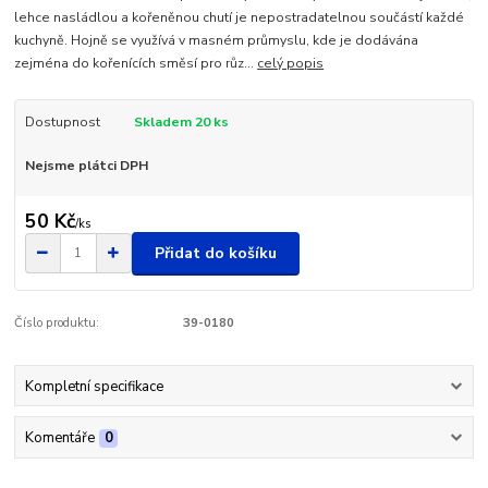
lehce nasládlou a kořeněnou chutí je nepostradatelnou součástí každé
kuchyně. Hojně se využívá v masném průmyslu, kde je dodávána
zejména do kořenících směsí pro růz...
celý popis
Dostupnost
Skladem 20 ks
Nejsme plátci DPH
50 Kč
/
ks
Přidat do košíku
Číslo produktu:
39-0180
Kompletní specifikace
Komentáře
0