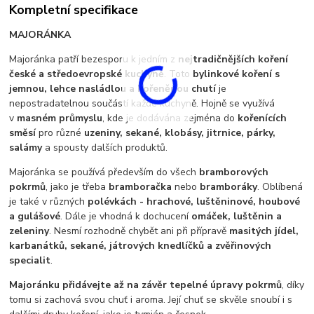
Kompletní specifikace
MAJORÁNKA
Majoránka patří bezesporu k jedním z
nejtradičnějších koření
české a středoevropské kuchyně
. Toto
bylinkové koření s
jemnou, lehce nasládlou a kořeněnou chutí
je
nepostradatelnou součástí každé kuchyně. Hojně se využívá
v
masném průmyslu
, kde je dodávána zejména do
kořenících
směsí
pro různé
uzeniny, sekané, klobásy, jitrnice, párky,
salámy
a spousty dalších produktů.
Majoránka se používá především do všech
bramborových
pokrmů
, jako je třeba
bramboračka
nebo
bramboráky
. Oblíbená
je také v různých
polévkách - hrachové, luštěninové, houbové
a gulášové
. Dále je vhodná k dochucení
omáček, luštěnin a
zeleniny
. Nesmí rozhodně chybět ani při přípravě
masitých jídel,
karbanátků, sekané, játrových knedlíčků a zvěřinových
specialit
.
Majoránku přidávejte až na závěr tepelné úpravy pokrmů
, díky
tomu si zachová svou chuť i aroma. Její chuť se skvěle snoubí i s