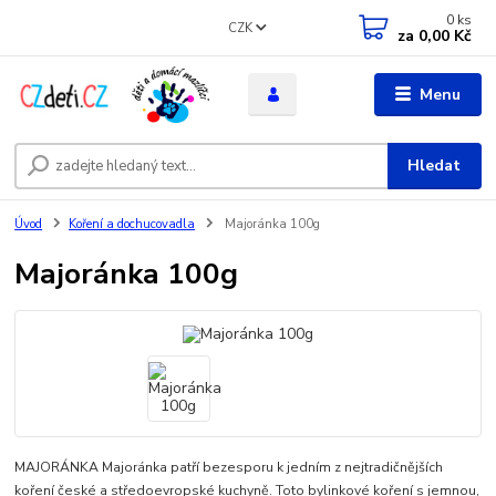
0
ks
CZK
za
0,00 Kč
Menu
Hledat
Úvod
Koření a dochucovadla
Majoránka 100g
Majoránka 100g
MAJORÁNKA Majoránka patří bezesporu k jedním z nejtradičnějších
koření české a středoevropské kuchyně. Toto bylinkové koření s jemnou,