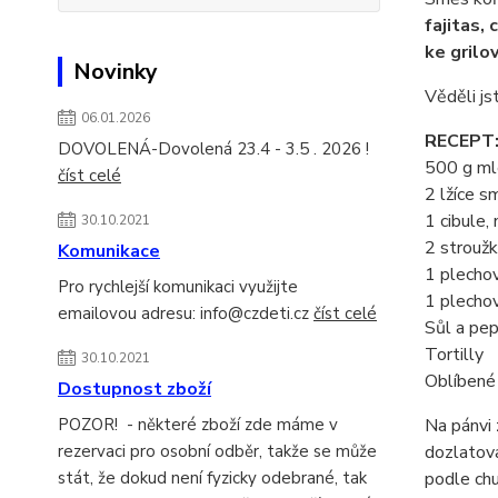
fajitas, 
ke grilo
Novinky
Věděli j
06.01.2026
RECEPT
DOVOLENÁ-Dovolená 23.4 - 3.5 . 2026 !
500 g ml
číst celé
2 lžíce s
1 cibule,
30.10.2021
2 stroužk
Komunikace
1 plechov
Pro rychlejší komunikaci využijte
1 plechov
emailovou adresu: info@czdeti.cz
číst celé
Sůl a pep
Tortilly
30.10.2021
Oblíbené 
Dostupnost zboží
Na pánvi 
POZOR! - některé zboží zde máme v
dozlatova
rezervaci pro osobní odběr, takže se může
podle chu
stát, že dokud není fyzicky odebrané, tak