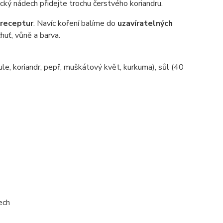
ický nádech přidejte trochu čerstvého koriandru.
 receptur
. Navíc koření balíme do
uzavíratelných
chuť, vůně a barva.
bule, koriandr, pepř, muškátový květ, kurkuma), sůl (40
ech