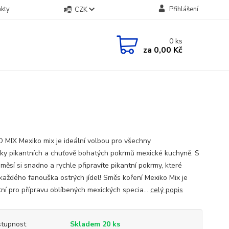
kty
Přihlášení
CZK
0
ks
za
0,00 Kč
 MIX Mexiko mix je ideální volbou pro všechny
íky pikantních a chuťově bohatých pokrmů mexické kuchyně. S
měsí si snadno a rychle připravíte pikantní pokrmy, které
 každého fanouška ostrých jídel! Směs koření Mexiko Mix je
tní pro přípravu oblíbených mexických specia...
celý popis
tupnost
Skladem 20 ks