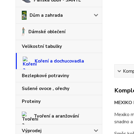
Pánská obuv - SANTÉ
Dům a zahrada
Dámské oblečení
Velikostní tabulky
Koření a dochucovadla
Kompl
Bezlepkové potraviny
Sušené ovoce , ořechy
Komple
Proteiny
MEXIKO 
Mexiko mi
Tvoření a aranžování
snadno a 
Výprodej
Směs koře