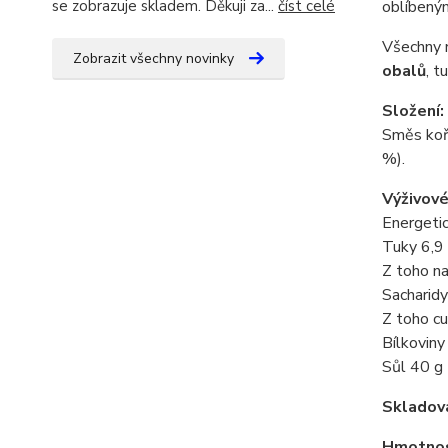
oblíbeným
se zobrazuje skladem. Děkuji za...
číst celé
Všechny 
Zobrazit všechny novinky
obalů
, t
Složení:
Směs koře
%).
Výživové
Energeti
Tuky 6,9
Z toho n
Sacharidy
Z toho cu
Bílkoviny
Sůl 40 g
Skladov
Hmotnos