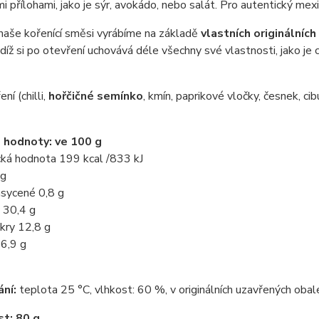
i přílohami, jako je sýr, avokádo, nebo salát. Pro autentický mex
naše kořenící směsi vyrábíme na základě
vlastních originálních
udíž si po otevření uchovává déle všechny své vlastnosti, jako je 
ní (chilli,
hořčičné semínko
, kmín, paprikové vločky, česnek, ci
 hodnoty: ve 100 g
cká hodnota 199 kcal /833 kJ
 g
asycené 0,8 g
 30,4 g
kry 12,8 g
 6,9 g
ání:
teplota 25 °C, vlhkost: 60 %, v originálních uzavřených obal
t: 80 g