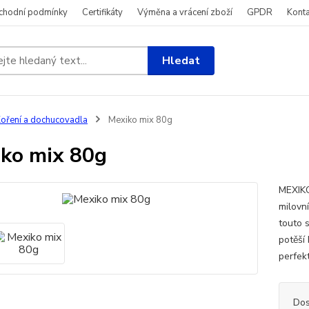
chodní podmínky
Certifikáty
Výměna a vrácení zboží
GPDR
Konta
Hledat
oření a dochucovadla
Mexiko mix 80g
ko mix 80g
MEXIKO
milovn
touto s
potěší
perfek
Dos