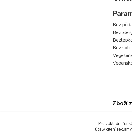
Param
Bez přid
Bez aler
Bezlepk
Bez soli
Vegetari
Vegansk
Zboží 
Kořen
Pro základní funk
účely cílení reklam