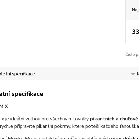
Nej
33
Číslo p
etní specifikace
tní specifikace
MIX
x je ideální volbou pro všechny milovníky
pikantních a chuťov
rychle připravíte pikantní pokrmy, které potěší každého fanouška 
ní Mexiko Mix je perfektní pro přípravu oblíbených
mexických s