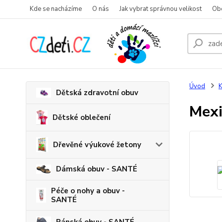
Kde se nacházíme
O nás
Jak vybrat správnou velikost
Ob
Úvod
K
Dětská zdravotní obuv
Mexi
Dětské oblečení
Dřevěné výukové žetony
Dámská obuv - SANTÉ
Péče o nohy a obuv -
SANTÉ