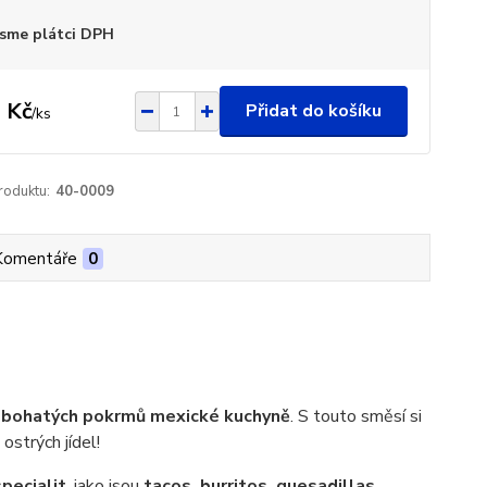
sme plátci DPH
 Kč
Přidat do košíku
/
ks
roduktu:
40-0009
Komentáře
0
ě bohatých pokrmů mexické kuchyně
. S touto směsí si
ostrých jídel!
pecialit
, jako jsou
tacos, burritos, quesadillas,