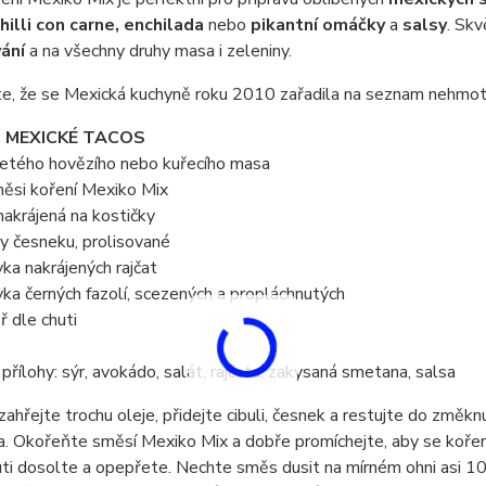
chilli con carne, enchilada
nebo
pikantní omáčky
a
salsy
. Skv
vání
a na všechny druhy masa i zeleniny.
ste, že se Mexická kuchyně roku 2010 zařadila na seznam neh
: MEXICKÉ TACOS
etého hovězího nebo kuřecího masa
měsi koření Mexiko Mix
 nakrájená na kostičky
y česneku, prolisované
ka nakrájených rajčat
ka černých fazolí, scezených a propláchnutých
ř dle chuti
přílohy: sýr, avokádo, salát, rajčata, zakysaná smetana, salsa
zahřejte trochu oleje, přidejte cibuli, česnek a restujte do změ
. Okořeňte směsí Mexiko Mix a dobře promíchejte, aby se koření 
ti dosolte a opepřete. Nechte směs dusit na mírném ohni asi 10 m