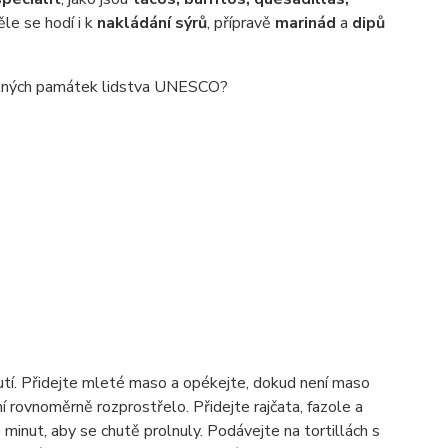
ěle se hodí i k
nakládání sýrů
, přípravě
marinád
a
dipů
motných památek lidstva UNESCO?
knutí. Přidejte mleté maso a opékejte, dokud není maso
rovnoměrně rozprostřelo. Přidejte rajčata, fazole a
inut, aby se chutě prolnuly. Podávejte na tortillách s