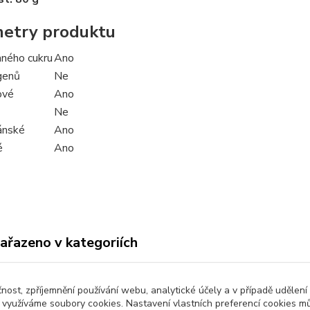
etry produktu
aného cukru
Ano
genů
Ne
ové
Ano
Ne
ánské
Ano
é
Ano
zařazeno v kategoriích
í a dochucovadla
Bezlepkové potraviny
čnost, zpříjemnění používání webu, analytické účely a v případě udělení
y využíváme soubory cookies. Nastavení vlastních preferencí cookies mů