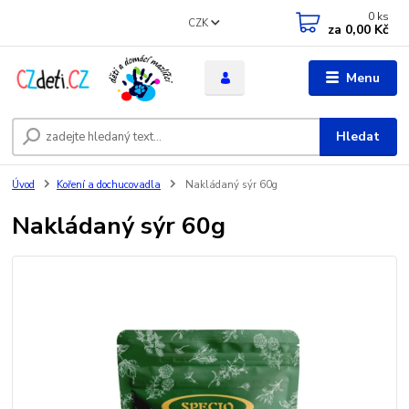
0
ks
CZK
za
0,00 Kč
Menu
Hledat
Úvod
Koření a dochucovadla
Nakládaný sýr 60g
Nakládaný sýr 60g