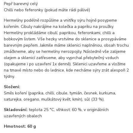
Pepř barevný celý
Chilli nebo feferonky (pokud máte rádi pálivé)
Hermelíny podélně rozpůlíme a vnitřky sýru hojně posypeme
kořením. Cibuly nakrájíme na kolečka a papriku na proužky.
Hermelíny prokládáme cibulí, paprikou, feferonkami, chilli a
bobkovým listem. Vše hezky vrstvíme do sklenice a prosypáváme
barevným pepřem. Jakmile máme sklenici naplněnou, obsah trochu
zmáčkneme, aby se hermelíny nerozpojily. Následně vše zalijeme
olejem a sklenicí zatřeseme, aby vyprchal přebytečný vzduch
(opakujeme i po uzavření 1x denně). Sklenici uzavřeme a vložíme
na tmavé místo nebo do lednice, kde necháme sýry zrát alespoň 2
týdny.
Složení:
Směs koření (paprika, chilli, cibule, tymián, česnek, kurkuma,
saturejka, oregano, muškátový květ, kmín), sůl (33 %).
Skladování:
teplota 25 °C, vlhkost: 60 %, v originálních
uzavřených obalech
Hmotnost: 60 g