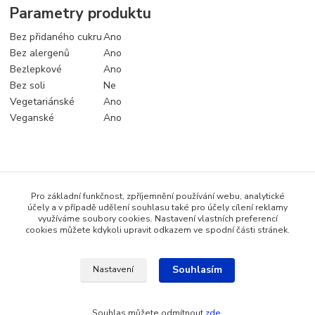
Parametry produktu
Bez přidaného cukru
Ano
Bez alergenů
Ano
Bezlepkové
Ano
Bez soli
Ne
Vegetariánské
Ano
Veganské
Ano
Zboží zařazeno v kategoriích
Pro základní funkčnost, zpříjemnění používání webu, analytické
Koření a dochucovadla
účely a v případě udělení souhlasu také pro účely cílení reklamy
využíváme soubory cookies. Nastavení vlastních preferencí
Bezlepkové potraviny
cookies můžete kdykoli upravit odkazem ve spodní části stránek.
Souhlasím
Nastavení
Katalog internetových obchodů
Souhlas můžete odmítnout
zde
.