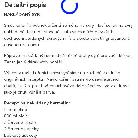
Detailní popis
NAKLÁDANÝ SÝR
Směs koření a bylinek určená zejména na sýry. Hodí se jak na sýry
nakládané, tak i ty grilované. Tuto směs můžete využít k
dochucení studených sýrových mís a skvěle ochutí i grilovanou či
dušenou zeleninu.
Připravte nakládaný hermelín či různé druhy sýrů pro vaše blízké.
Tento jedlý dárek vždy potěší!
Všechny naše kořenící směsi vyrábíme na základě vlastních
originálních receptur. Navíc koření balíme do uzavíratelných
obalů, tudíž si po otevření uchovává déle všechny své vlastnosti,
jako je chuť, vůně a barva.
Recept na nakládaný hermelín:
5 hermelínů
800 ml oleje
3 červené cibule
2 červené papriky
Bobkový list celý