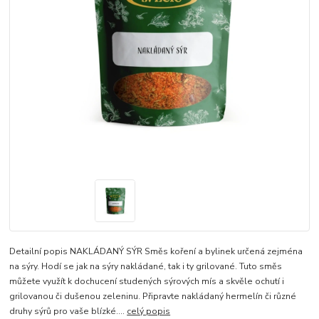
Detailní popis NAKLÁDANÝ SÝR Směs koření a bylinek určená zejména
na sýry. Hodí se jak na sýry nakládané, tak i ty grilované. Tuto směs
můžete využít k dochucení studených sýrových mís a skvěle ochutí i
grilovanou či dušenou zeleninu. Připravte nakládaný hermelín či různé
druhy sýrů pro vaše blízké....
celý popis