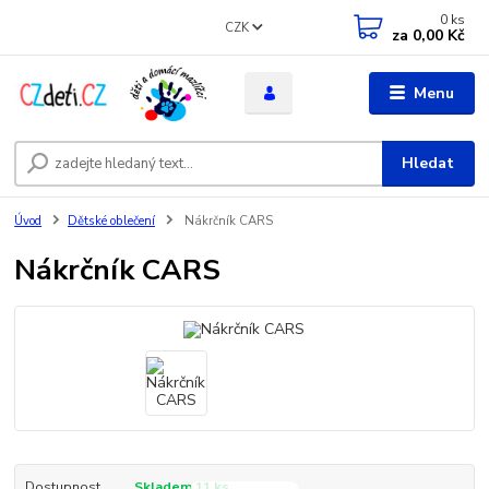
0
ks
CZK
za
0,00 Kč
Menu
Hledat
Úvod
Dětské oblečení
Nákrčník CARS
Nákrčník CARS
Dostupnost
Skladem 11 ks