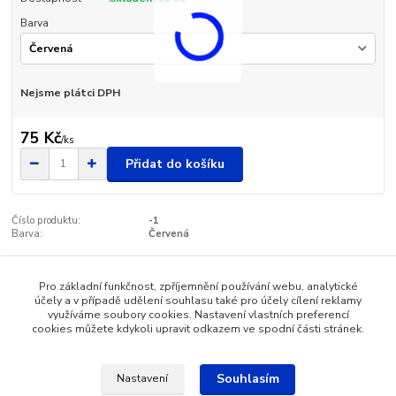
Barva
Nejsme plátci DPH
75 Kč
/
ks
Přidat do košíku
Číslo produktu:
-1
Barva:
Červená
Pro základní funkčnost, zpříjemnění používání webu, analytické
Zboží zařazeno v kategoriích
účely a v případě udělení souhlasu také pro účely cílení reklamy
využíváme soubory cookies. Nastavení vlastních preferencí
Dětské oblečení
cookies můžete kdykoli upravit odkazem ve spodní části stránek.
Souhlasím
Nastavení