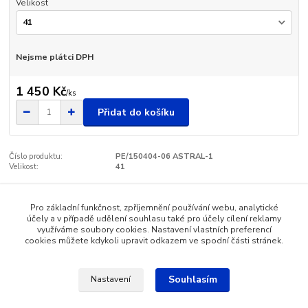
Velikost
Nejsme plátci DPH
1 450 Kč
/
ks
Přidat do košíku
Číslo produktu:
PE/150404-06 ASTRAL-1
Velikost:
41
Pro základní funkčnost, zpříjemnění používání webu, analytické
Zboží zařazeno v kategoriích
účely a v případě udělení souhlasu také pro účely cílení reklamy
využíváme soubory cookies. Nastavení vlastních preferencí
Pánská obuv - SANTÉ
cookies můžete kdykoli upravit odkazem ve spodní části stránek.
Souhlasím
Nastavení
Katalog internetových obchodů