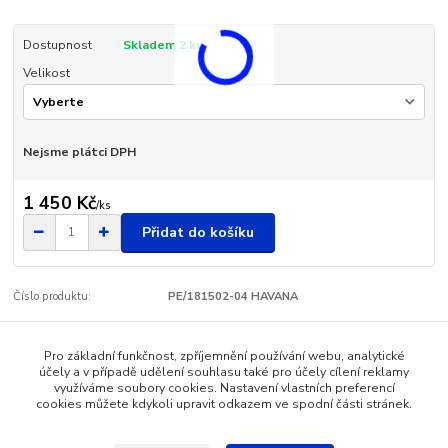
Dostupnost
Skladem 2 ks
Velikost
Nejsme plátci DPH
1 450 Kč
/
ks
Přidat do košíku
Číslo produktu:
PE/181502-04 HAVANA
Pro základní funkčnost, zpříjemnění používání webu, analytické
Zboží zařazeno v kategoriích
účely a v případě udělení souhlasu také pro účely cílení reklamy
využíváme soubory cookies. Nastavení vlastních preferencí
Pánská obuv - SANTÉ
cookies můžete kdykoli upravit odkazem ve spodní části stránek.