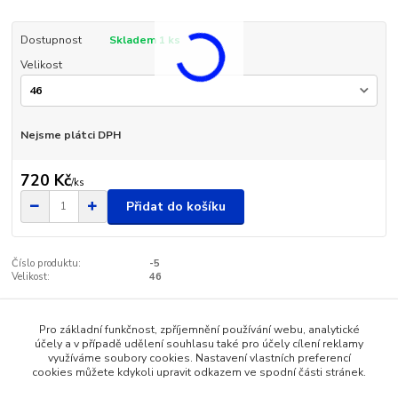
Dostupnost
Skladem 1 ks
Velikost
Nejsme plátci DPH
720 Kč
/
ks
Přidat do košíku
Číslo produktu:
-5
Velikost:
46
Pro základní funkčnost, zpříjemnění používání webu, analytické
Zboží zařazeno v kategoriích
účely a v případě udělení souhlasu také pro účely cílení reklamy
využíváme soubory cookies. Nastavení vlastních preferencí
Pánská obuv - SANTÉ
cookies můžete kdykoli upravit odkazem ve spodní části stránek.