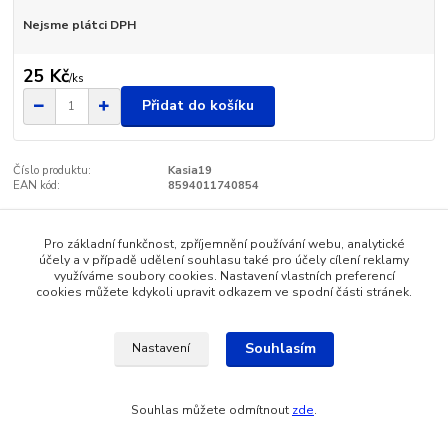
Nejsme plátci DPH
25 Kč
/
ks
Přidat do košíku
Číslo produktu:
Kasia19
EAN kód:
8594011740854
Pro základní funkčnost, zpříjemnění používání webu, analytické
Zboží zařazeno v kategoriích
účely a v případě udělení souhlasu také pro účely cílení reklamy
využíváme soubory cookies. Nastavení vlastních preferencí
Koření a dochucovadla
cookies můžete kdykoli upravit odkazem ve spodní části stránek.
Souhlasím
Nastavení
Katalog internetových obchodů
Souhlas můžete odmítnout
zde
.
Vytvořeno na
Eshop-rychle.cz