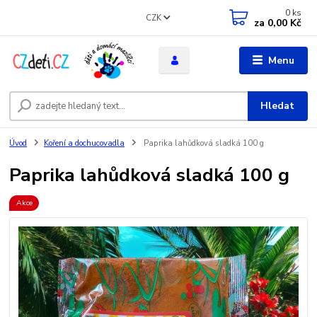
0
ks
CZK
za
0,00 Kč
Menu
Hledat
Úvod
Koření a dochucovadla
Paprika lahůdková sladká 100 g
Paprika lahůdková sladká 100 g
Akce