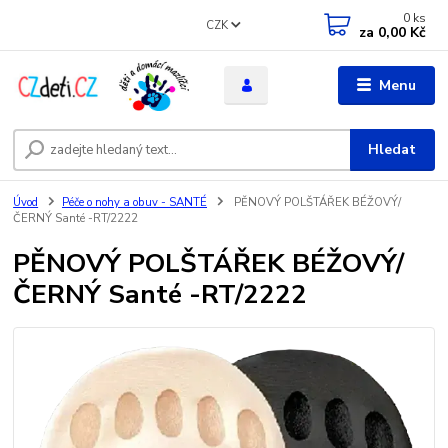
0
ks
CZK
za
0,00 Kč
Menu
Hledat
Úvod
Péče o nohy a obuv - SANTÉ
PĚNOVÝ POLŠTÁŘEK BÉŽOVÝ/
ČERNÝ Santé -RT/2222
PĚNOVÝ POLŠTÁŘEK BÉŽOVÝ/
ČERNÝ Santé -RT/2222