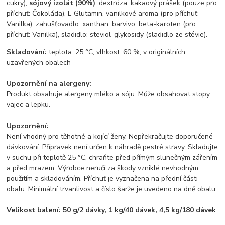
cukry),
sójový izolát (90%)
, dextróza, kakaový prášek (pouze pro
příchuť: Čokoláda), L-Glutamin, vanilkové aroma (pro příchuť:
Vanilka), zahušťovadlo: xanthan, barvivo: beta-karoten (pro
příchuť: Vanilka), sladidlo: steviol-glykosidy (sladidlo ze stévie).
Skladování:
teplota: 25 °C, vlhkost: 60 %, v originálních
uzavřených obalech
Upozornění na alergeny:
Produkt obsahuje alergeny mléko a sóju. Může obsahovat stopy
vajec a lepku.
Upozornění:
Není vhodný pro těhotné a kojící ženy. Nepřekračujte doporučené
dávkování. Přípravek není určen k náhradě pestré stravy. Skladujte
v suchu při teplotě 25 °C, chraňte před přímým slunečným zářením
a před mrazem. Výrobce neručí za škody vzniklé nevhodným
použitím a skladováním. Příchuť je vyznačena na přední části
obalu. Minimální trvanlivost a číslo šarže je uvedeno na dně obalu.
Velikost balení: 50 g/2 dávky, 1 kg/40 dávek, 4,5 kg/180 dávek