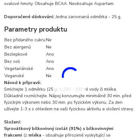
svalové hmoty. Obsahuje BCAA. Neobsahuje Aspartam.
Doporučené dávkování:
Jedna zarovnaná odměrka - 25 g.
Parametry produktu
Bez přidaného cukru
Ne
Bez alergenů
Ne
Bezlepkové
Ano
Bez soli
Ano
Vegetariánské
Ano
Veganské
Ne
Návod k přípravě:
Smíchejte 1 odměrku (25 g) s 250 - 300 ml vody či mléka.
Důkladně rozmíchejte. Nápoj konzumujte minimálně 30 min. před
fyzickým výkonem nebo 30 min. po fyzickém výkonu. Za den
užívejte 1-3 x s ohledem na vaši fyzickou aktivitu a složení stravy.
Složení:
Syrovátkový bílkovinný izolát (91%) s bílkovinnými
frakcemi
(z
mléka
- obsahuje přirozeně vyskytující se