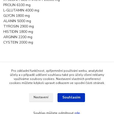
PROLIN 6100 mg
L-GLUTAMIN 4000 mg
GLYCIN 1800 mg
ALANIN 5000 mg
TYROSIN 2900 mg
HISTIDIN 1800 mg
ARGININ 2200 mg
CYSTEIN 2000 mg
Zboží zařazeno v kategoriích
Pro základní funkčnost, zpříjemnění používání webu, analytické
Bezlepkové potraviny
účely a v případě udělení souhlasu také pro účely cílení reklamy
využíváme soubory cookies. Nastavení vlastních preferencí
Proteiny
cookies můžete kdykoli upravit odkazem ve spodní části stránek.
Souhlasím
Nastavení
Katalog internetových obchodů
Souhlas můžete odmítnout
zde
.