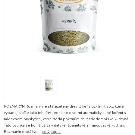
ROZMARÝN Rozmarýn je stálezelený dřevitý keř s úzkými lístky, které
vypadají spíše jako jehličky. Jedná se o velmi aromaticky silné koření s
nádechem pryskyřice, které dodá pokrmům chuť středomořské kuchyně.
Tato bylinka se hojně užívá v italské, španělské a francouzské kuchyni.
Rozmarýn dodá typi...
celý popis