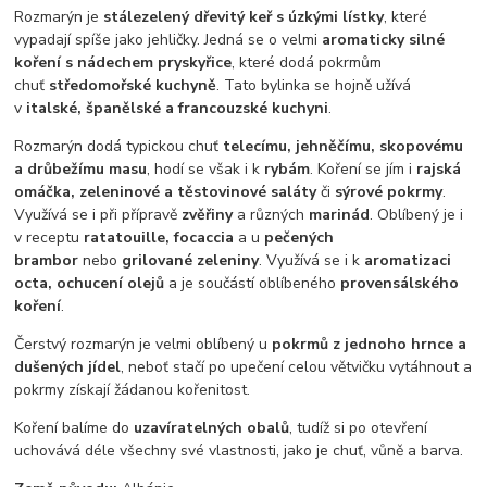
Rozmarýn je
stálezelený dřevitý keř s úzkými lístky
, které
vypadají spíše jako jehličky. Jedná se o velmi
aromaticky silné
koření s nádechem pryskyřice
, které dodá pokrmům
chuť
středomořské kuchyně
. Tato bylinka se hojně užívá
v
italské, španělské a francouzské kuchyni
.
Rozmarýn dodá typickou chuť
telecímu, jehněčímu, skopovému
a drůbežímu masu
, hodí se však i k
rybám
. Koření se jím i
rajská
omáčka, zeleninové a těstovinové saláty
či
sýrové pokrmy
.
Využívá se i při přípravě
zvěřiny
a různých
marinád
. Oblíbený je i
v receptu
ratatouille, focaccia
a u
pečených
brambor
nebo
grilované zeleniny
. Využívá se i k
aromatizaci
octa, ochucení olejů
a je součástí oblíbeného
provensálského
koření
.
Čerstvý rozmarýn je velmi oblíbený u
pokrmů
z jednoho hrnce a
dušených jídel
, neboť stačí po upečení celou větvičku vytáhnout a
pokrmy získají žádanou kořenitost.
Koření balíme do
uzavíratelných obalů
, tudíž si po otevření
uchovává déle všechny své vlastnosti, jako je chuť, vůně a barva.