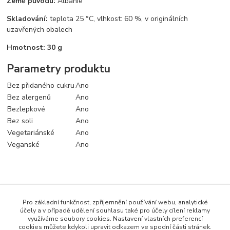
Země původu:
Albánie
Skladování:
teplota 25 °C, vlhkost: 60 %, v originálních
uzavřených obalech
Hmotnost: 30 g
Parametry produktu
Bez přidaného cukru
Ano
Bez alergenů
Ano
Bezlepkové
Ano
Bez soli
Ano
Vegetariánské
Ano
Veganské
Ano
Zboží zařazeno v kategoriích
Pro základní funkčnost, zpříjemnění používání webu, analytické
Koření a dochucovadla
účely a v případě udělení souhlasu také pro účely cílení reklamy
využíváme soubory cookies. Nastavení vlastních preferencí
Bezlepkové potraviny
cookies můžete kdykoli upravit odkazem ve spodní části stránek.