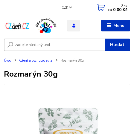
0
ks
CZK
za
0,00 Kč
Menu
Hledat
Úvod
Koření a dochucovadla
Rozmarýn 30g
Rozmarýn 30g