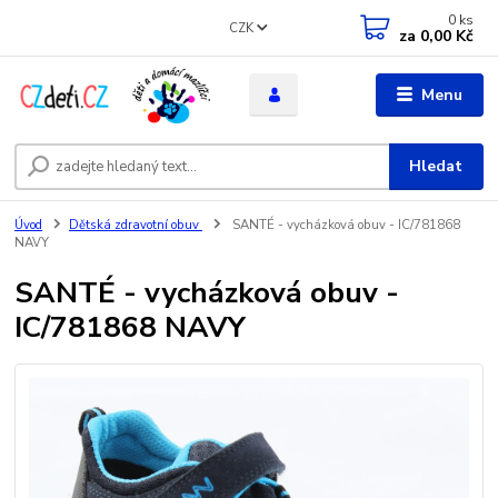
0
ks
CZK
za
0,00 Kč
Menu
Hledat
Úvod
Dětská zdravotní obuv
SANTÉ - vycházková obuv - IC/781868
NAVY
SANTÉ - vycházková obuv -
IC/781868 NAVY