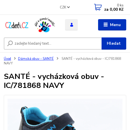
0
ks
CZK
za
0,00 Kč
Menu
Hledat
Úvod
Dámská obuv - SANTÉ
SANTÉ - vycházková obuv - IC/781868
NAVY
SANTÉ - vycházková obuv -
IC/781868 NAVY