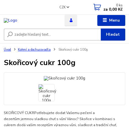
0
ks
CZK
za
0,00 Kč
Menu
Hledat
Úvod
Koření a dochucovadla
Skořicový cukr 100g
Skořicový cukr 100g
SKOŘICOVÝ CUKRPotřebujete dodat Vašemu pečení a
dezertům jemnou sladkou chuť s vůní Vánoc? Skořice v kombinaci s
cukrem dodá vašim receptům výraznou vůni, sladkost a tradiční chuť,