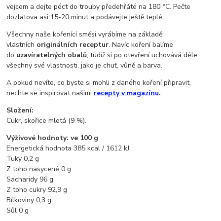
vejcem a dejte péct do trouby předehřáté na 180 °C. Pečte
dozlatova asi 15-20 minut a podávejte ještě teplé.
Všechny naše kořenící směsi vyrábíme na základě
vlastních
originálních receptur
. Navíc koření balíme
do
uzavíratelných obalů
, tudíž si po otevření uchovává déle
všechny své vlastnosti, jako je chuť, vůně a barva.
A pokud nevíte, co byste si mohli z daného koření připravit,
nechte se inspirovat našimi
recepty v magazínu
.
Složení:
Cukr, skořice mletá (9 %).
Výživové hodnoty: ve 100 g
Energetická hodnota 385 kcal / 1612 kJ
Tuky 0,2 g
Z toho nasycené 0 g
Sacharidy 96 g
Z toho cukry 92,9 g
Bílkoviny 0,3 g
Sůl 0 g