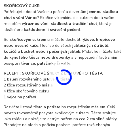
SKOŘICOVÝ CUKR
Potřebujete dodat Vašemu pečení a dezertům
jemnou sladkou
chuť s vůní Vánoc
? Skořice v kombinaci s cukrem dodá vašim
receptům
výraznou vůni, sladkost a tradiční chuť
, která je
ideální pro
každodenní i sváteční pečení
.
Se
skořicovým cukrem
si můžete dochutit
rýžové, krupicové
nebo ovesné kaše
. Hodí se do všech
jablečných štrůdlů,
koláčů a buchet nebo i pečených jablek
. Přidat ho můžete také
do
kynutého těsta nebo drobenky
a v neposlední řadě s ním
posypte i
lívance, palačinky či vafle.
RECEPT: SKOŘICOVÉ ŠNEKY Z LISTOVÉHO TĚSTA
1 balení rozváleného listového těsta
2 lžíce rozpuštěného másla
4 lžíce skořicového cukru
1 vejce na potření
Rozviňte listové těsto a potřete ho rozpuštěným máslem. Celý
povrch rovnoměrně posypte skořicovým cukrem. Těsto srolujte
jako roládu a nakrájejte ostrým nožem na cca 2 cm silné plátky.
Přendejte na plech s pečicím papírem, potřete rozšlehaným