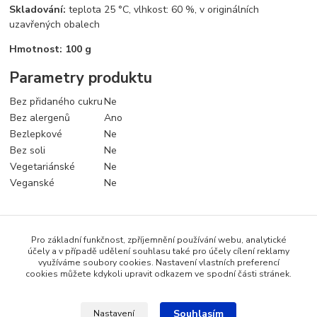
Skladování:
teplota 25 °C, vlhkost: 60 %, v originálních
uzavřených obalech
Hmotnost: 100 g
Parametry produktu
Bez přidaného cukru
Ne
Bez alergenů
Ano
Bezlepkové
Ne
Bez soli
Ne
Vegetariánské
Ne
Veganské
Ne
Pro základní funkčnost, zpříjemnění používání webu, analytické
Zboží zařazeno v kategoriích
účely a v případě udělení souhlasu také pro účely cílení reklamy
využíváme soubory cookies. Nastavení vlastních preferencí
Koření a dochucovadla
cookies můžete kdykoli upravit odkazem ve spodní části stránek.
Souhlasím
Nastavení