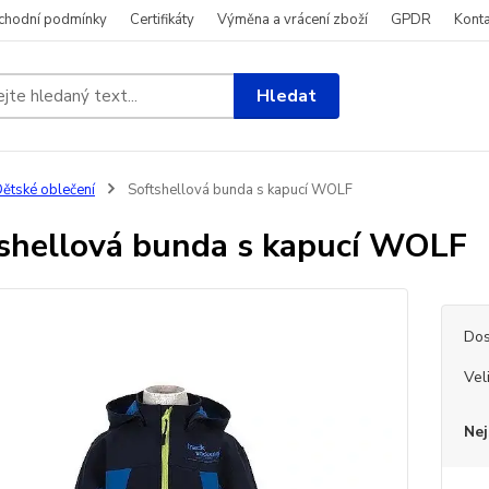
chodní podmínky
Certifikáty
Výměna a vrácení zboží
GPDR
Konta
Hledat
ětské oblečení
Softshellová bunda s kapucí WOLF
shellová bunda s kapucí WOLF
Dos
Vel
Nej