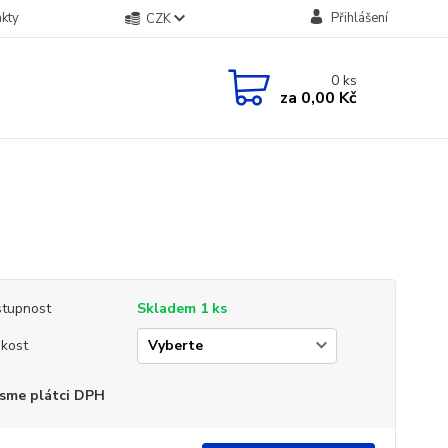
kty
Přihlášení
CZK
0
ks
za
0,00 Kč
tupnost
Skladem 1 ks
ikost
sme plátci DPH