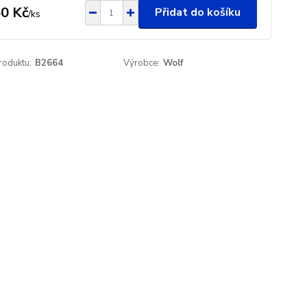
0 Kč
Přidat do košíku
/
ks
roduktu:
B2664
Výrobce:
Wolf