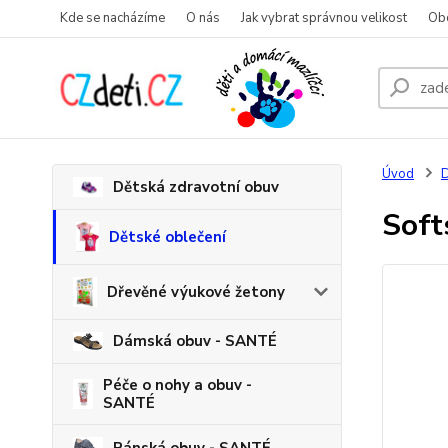
Kde se nacházíme
O nás
Jak vybrat správnou velikost
Ob
Úvod
D
Dětská zdravotní obuv
Soft
Dětské oblečení
Dřevěné výukové žetony
Dámská obuv - SANTÉ
Péče o nohy a obuv -
SANTÉ