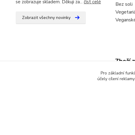
se zobrazuje skladem. Děkuji za...
číst celé
Bez soli
Vegetari
Zobrazit všechny novinky
Vegansk
Zboží 
Pro základní funk
Bezle
účely cílení reklam
Katalog internetových obchodů