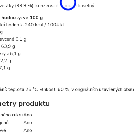
estky (99,9 %), konzervant: sorban draselný.
 hodnoty: ve 100 g
cká hodnota 240 kcal / 1004 kJ
 g
sycené 0,1 g
 63,9 g
kry 38,1 g
 2,2 g
7,1 g
ání:
teplota 25 °C, vlhkost: 60 %, v originálních uzavřených obal
etry produktu
aného cukru
Ano
genů
Ano
ové
Ano