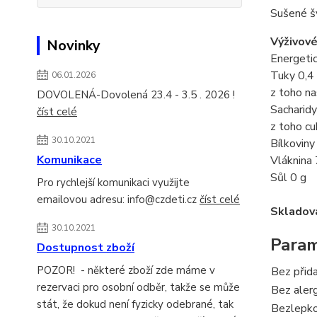
Sušené šv
Výživové
Novinky
Energeti
Tuky 0,4
06.01.2026
z toho na
DOVOLENÁ-Dovolená 23.4 - 3.5 . 2026 !
Sacharidy
číst celé
z toho cu
30.10.2021
Bílkoviny
Komunikace
Vláknina 
Sůl 0 g
Pro rychlejší komunikaci využijte
emailovou adresu: info@czdeti.cz
číst celé
Skladov
30.10.2021
Param
Dostupnost zboží
POZOR! - některé zboží zde máme v
Bez přid
rezervaci pro osobní odběr, takže se může
Bez aler
stát, že dokud není fyzicky odebrané, tak
Bezlepk