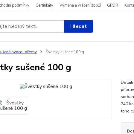
chodní podmínky
Certifikáty
Výměna a vrácení zboží
GPDR
Konta
Hledat
ušené ovoce , ořechy
Švestky sušené 100 g
tky sušené 100 g
Detail
přípra
sorban
240 kc
toho cu
Dos