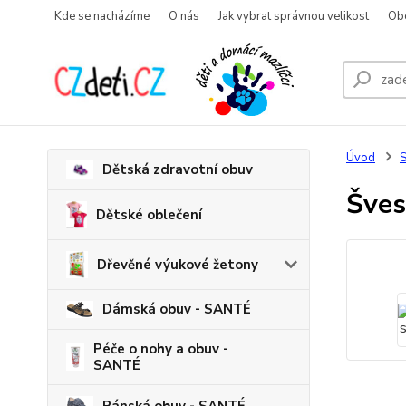
Kde se nacházíme
O nás
Jak vybrat správnou velikost
Ob
Úvod
S
Dětská zdravotní obuv
Šves
Dětské oblečení
Dřevěné výukové žetony
Dámská obuv - SANTÉ
Péče o nohy a obuv -
SANTÉ