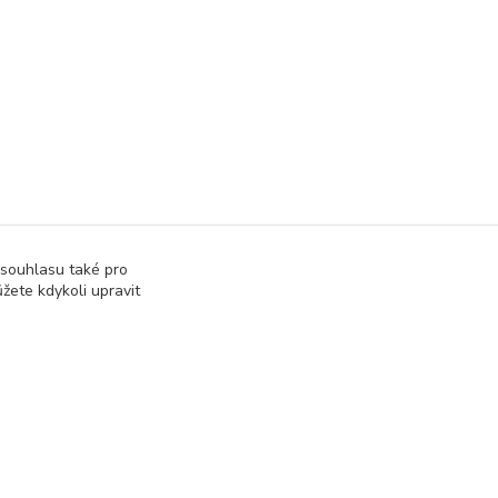
 souhlasu také pro
žete kdykoli upravit
Vytvořeno na
Eshop-rychle.cz