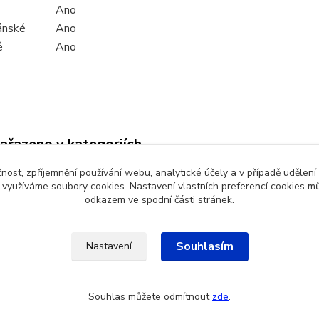
Ano
ánské
Ano
é
Ano
zařazeno v kategoriích
čnost, zpříjemnění používání webu, analytické účely a v případě udělení
pkové potraviny
Sušené ovoce , ořechy
y využíváme soubory cookies. Nastavení vlastních preferencí cookies mů
odkazem ve spodní části stránek.
Souhlasím
Nastavení
Souhlas můžete odmítnout
zde
.