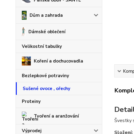
Pánská obuv - SANTÉ
Dům a zahrada
Dámské oblečení
Velikostní tabulky
Koření a dochucovadla
Kompl
Bezlepkové potraviny
Sušené ovoce , ořechy
Komple
Proteiny
Detai
Tvoření a aranžování
Švestky 
Výprodej
Složení: