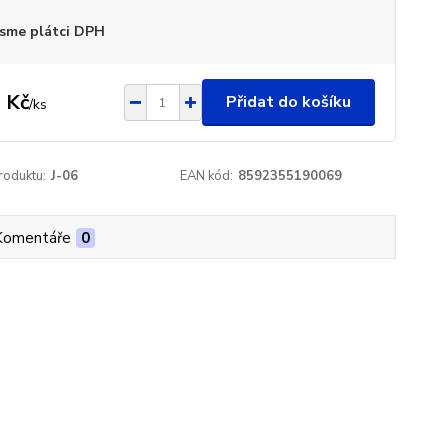
sme plátci DPH
 Kč
Přidat do košíku
/
ks
roduktu:
J-06
EAN kód:
8592355190069
Komentáře
0