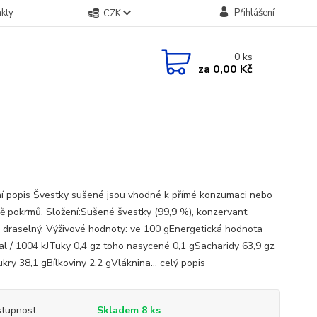
kty
Přihlášení
CZK
0
ks
za
0,00 Kč
ní popis Švestky sušené jsou vhodné k přímé konzumaci nebo
vě pokrmů. Složení:Sušené švestky (99,9 %), konzervant:
 draselný. Výživové hodnoty: ve 100 gEnergetická hodnota
al / 1004 kJTuky 0,4 gz toho nasycené 0,1 gSacharidy 63,9 gz
kry 38,1 gBílkoviny 2,2 gVláknina...
celý popis
tupnost
Skladem 8 ks