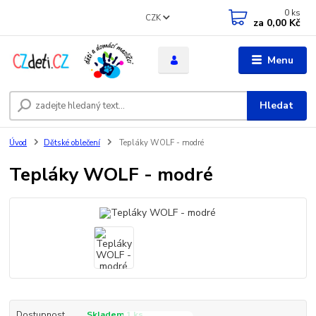
0
ks
CZK
za
0,00 Kč
Menu
Hledat
Úvod
Dětské oblečení
Tepláky WOLF - modré
Tepláky WOLF - modré
Dostupnost
Skladem 1 ks