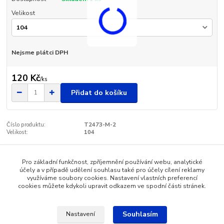
Velikost
Nejsme plátci DPH
120 Kč
/
ks
Přidat do košíku
Číslo produktu:
T2473-M-2
Velikost:
104
Pro základní funkčnost, zpříjemnění používání webu, analytické
Zboží zařazeno v kategoriích
účely a v případě udělení souhlasu také pro účely cílení reklamy
využíváme soubory cookies. Nastavení vlastních preferencí
Dětské oblečení
cookies můžete kdykoli upravit odkazem ve spodní části stránek.
Souhlasím
Nastavení