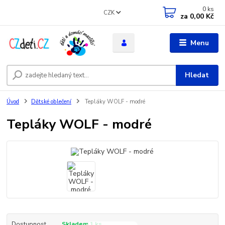
0
ks
CZK
za
0,00 Kč
Menu
Hledat
Úvod
Dětské oblečení
Tepláky WOLF - modré
Tepláky WOLF - modré
Dostupnost
Skladem 1 ks