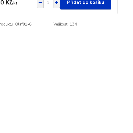
0 Kč
Přidat do košíku
/
ks
roduktu:
Olaf01-6
Velikost:
134