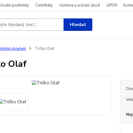
chodní podmínky
Certifikáty
Výměna a vrácení zboží
GPDR
Konta
Hledat
ětské oblečení
Tričko Olaf
ko Olaf
Dos
Vel
Nej