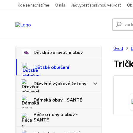
Kde se nacházíme
O nás
Jak vybrat správnou velikost
Ob
Úvod
D
Dětská zdravotní obuv
Trič
Dětské oblečení
Dřevěné výukové žetony
Dámská obuv - SANTÉ
Péče o nohy a obuv -
SANTÉ