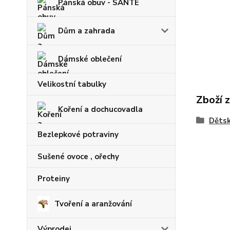
Pánská obuv - SANTÉ
Dům a zahrada
Dámské oblečení
Velikostní tabulky
Zboží 
Koření a dochucovadla
Dětsk
Bezlepkové potraviny
Sušené ovoce , ořechy
Proteiny
Tvoření a aranžování
Výprodej