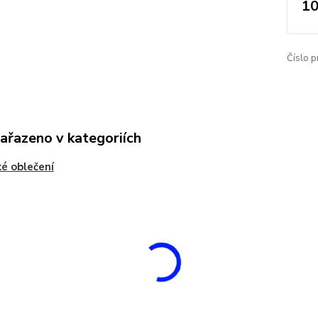
10
Číslo p
zařazeno v kategoriích
é oblečení