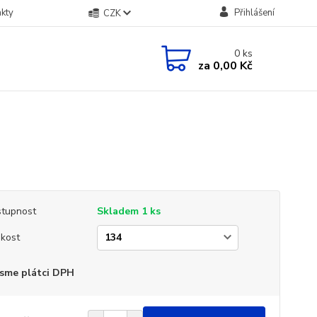
kty
Přihlášení
CZK
0
ks
za
0,00 Kč
tupnost
Skladem 1 ks
ikost
sme plátci DPH