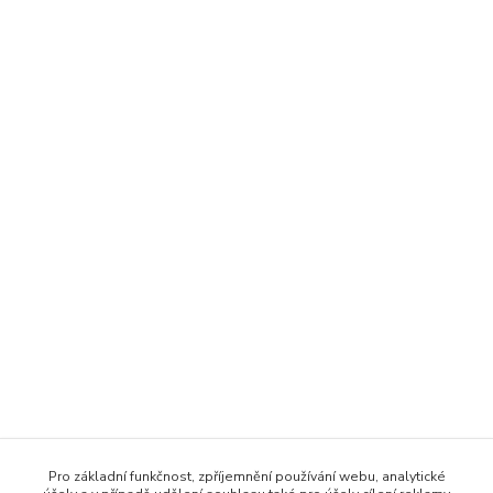
Zboží zařazeno v kategoriích
Pro základní funkčnost, zpříjemnění používání webu, analytické
Dům a zahrada