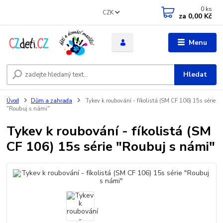
0
ks
CZK
za
0,00 Kč
Menu
Hledat
Úvod
Dům a zahrada
Tykev k roubování - fíkolistá (SM CF 106) 15s série
"Roubuj s námi"
Tykev k roubování - fíkolistá (SM
CF 106) 15s série "Roubuj s námi"