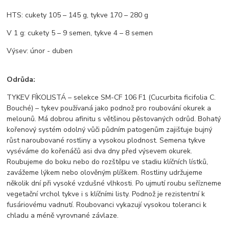
HTS
: cukety 105 – 145 g, tykve 170 – 280 g
V 1 g
: cukety 5 – 9 semen, tykve 4 – 8 semen
Výsev
: únor - duben
Odrůda:
TYKEV FÍKOLISTÁ – selekce SM-CF 106 F1 (Cucurbita ficifolia C.
Bouché) – tykev používaná jako podnož pro roubování okurek a
melounů. Má dobrou afinitu s většinou pěstovaných odrůd. Bohatý
kořenový systém odolný vůči půdním patogenům zajišťuje bujný
růst naroubované rostliny a vysokou plodnost. Semena tykve
vyséváme do kořenáčů asi dva dny před výsevem okurek.
Roubujeme do boku nebo do rozštěpu ve stadiu klíčních lístků,
zavážeme lýkem nebo olověným plíškem. Rostliny udržujeme
několik dní při vysoké vzdušné vlhkosti. Po ujmutí roubu seřízneme
vegetační vrchol tykve i s klíčními listy. Podnož je rezistentní k
fusáriovému vadnutí. Roubovanci vykazují vysokou toleranci k
chladu a méně vyrovnané závlaze.