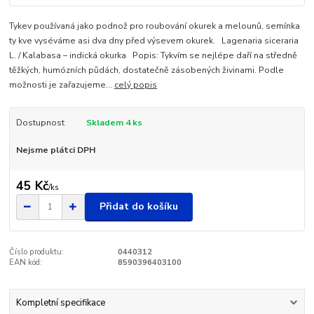
Tykev používaná jako podnož pro roubování okurek a melounů, semínka
ty kve vyséváme asi dva dny před výsevem okurek. Lagenaria siceraria
L. / Kalabasa – indická okurka Popis: Tykvím se nejlépe daří na středně
těžkých, humózních půdách, dostatečně zásobených živinami. Podle
možnosti je zařazujeme...
celý popis
Dostupnost
Skladem 4 ks
Nejsme plátci DPH
45 Kč
/
ks
Přidat do košíku
Číslo produktu:
0440312
EAN kód:
8590396403100
Kompletní specifikace