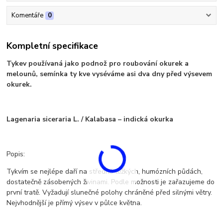
Komentáře
0
Kompletní specifikace
Tykev používaná jako podnož pro roubování okurek a
melounů, semínka ty kve vyséváme asi dva dny před výsevem
okurek.
Lagenaria siceraria L. / Kalabasa – indická okurka
Popis:
Tykvím se nejlépe daří na středně těžkých, humózních půdách,
dostatečně zásobených živinami. Podle možnosti je zařazujeme do
první tratě. Vyžadují slunečné polohy chráněné před silnými větry.
Nejvhodnější je přímý výsev v půlce května.