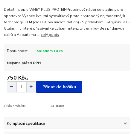
Detailní popis WHEY PLUS PROTEINProteinový nápoj se sladidly pro
sportovce.Vysoce kvalitní syrovátkový protein vyrobený nejmodernější
technologií CFM (cross-flow microfiltration).- S přídavkem L-Argininu a L-
Glutaminu, které přispívají ke zvýšení intenzity tréninku- Bez přidaných
cukrů a Aspartamu-...
celý popis
Dostupnost
Skladem 10 ks
Nejsme plátci DPH
750 Kč
/
ks
Přidat do košíku
Číslo produktu:
24-0306
Kompletní specifikace