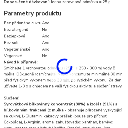
Doporučené dávkování:
Jedna zarovnaná odměrka = 25 g.
Parametry produktu
Bez přidaného cukru
Ano
Bez alergenů
Ne
Bezlepkové
Ano
Bez soli
Ano
Vegetariánské
Ano
Veganské
Ne
Návod k přípravě:
Smíchejte 1 vrchovatou odměrku (25 g) s 250 - 300 ml vody či
mléka. Důkladně rozmíchejte. Nápoj konzumujte minimálně 30 min.
před fyzickým výkonem nebo 30 min. po fyzickém výkonu. Za den
užívejte 1-3 x s ohledem na vaši fyzickou aktivitu a složení stravy.
Složení:
Syrovátkový bílkovinný koncentrát (80%) a izolát (91%) s
bílkovinnými frakcemi
(z
mléka
- obsahuje přirozeně vyskytující
se cukry), L-Glutamin, kakaový prášek (pouze pro příchuť:
Čokoláda), L-Arginin, aroma, zahušťovadlo: xanthan, barvivo: