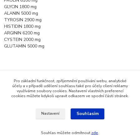
PROLIN 6100 mg
GLYCIN 1800 mg
ALANIN 5000 mg
TYROSIN 2900 mg
HISTIDIN 1800 mg
ARGININ 6200 mg
CYSTEIN 2000 mg
GLUTAMIN 5000 mg
Zboží zařazeno v kategoriích
Pro základní funkčnost, zpříjemnění používání webu, analytické
Bezlepkové potraviny
účely a v případě udělení souhlasu také pro účely cílení reklamy
využíváme soubory cookies. Nastavení vlastních preferencí
Proteiny
cookies můžete kdykoli upravit odkazem ve spodní části stránek.
Souhlasím
Nastavení
Katalog internetových obchodů
Souhlas můžete odmítnout
zde
.
Vytvořeno na
Eshop-rychle.cz