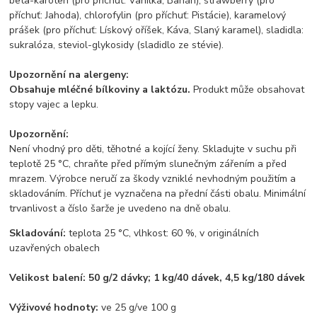
beta-karoten (pro příchuť: Vanilka, Banán), strawberry (pro
příchuť: Jahoda), chlorofylin (pro příchuť: Pistácie), karamelový
prášek (pro příchuť: Lískový oříšek, Káva, Slaný karamel), sladidla:
sukralóza, steviol-glykosidy (sladidlo ze stévie).
Upozornění na alergeny:
Obsahuje mléčné bílkoviny a laktózu.
Produkt může obsahovat
stopy vajec a lepku.
Upozornění:
Není vhodný pro děti, těhotné a kojící ženy. Skladujte v suchu při
teplotě 25 °C, chraňte před přímým slunečným zářením a před
mrazem. Výrobce neručí za škody vzniklé nevhodným použitím a
skladováním. Příchuť je vyznačena na přední části obalu. Minimální
trvanlivost a číslo šarže je uvedeno na dně obalu.
Skladování:
teplota 25 °C, vlhkost: 60 %, v originálních
uzavřených obalech
Velikost balení: 50 g/2 dávky; 1 kg/40 dávek, 4,5 kg/180 dávek
Výživové hodnoty:
ve 25 g/ve 100 g