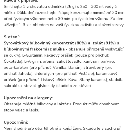
Návod k přípravě:
Smíchejte 1 vrchovatou odměrku (25 g) s 250 - 300 ml vody či
mléka. Důkladně rozmíchejte. Nápoj konzumujte minimálně 30 min.
před fyzickým výkonem nebo 30 min. po fyzickém výkonu. Za den
užívejte 1-3 x s ohledem na vaši fyzickou aktivitu a složení stravy.
Složení:
Syrovátkový bílkovinný koncentrát (80%) a izolát (91%) s
bílkovinnými frakcemi (z mléka
- obsahuje přirozeně vyskytující
se cukry), L-Glutamin, kakaový prášek (pouze pro příchuť:
Čokoláda), L-Arginin, aroma, zahušťovadlo: xanthan, barvivo:
beta-karoten (pro příchuť: Vanilka, Banán), strawberry (pro
příchuť: Jahoda), chlorofylin (pro příchuť: Pistácie), karamelový
prášek (pro příchuť: Lískový oříšek, Káva, Slaný karamel), sladidla:
sukralóza, steviol-glykosidy (sladidlo ze stévie).
Upozornění na alergeny:
Obsahuje mléčné bílkoviny a laktózu. Produkt může obsahovat
stopy vajec a lepku.
Upozornění:
Není vhodný pro děti, těhotné a kojící ženy. Skladujte v suchu při