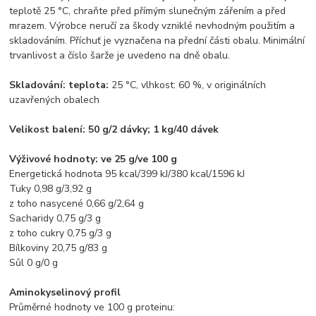
teplotě 25 °C, chraňte před přímým slunečným zářením a před
mrazem. Výrobce neručí za škody vzniklé nevhodným použitím a
skladováním. Příchuť je vyznačena na přední části obalu. Minimální
trvanlivost a číslo šarže je uvedeno na dně obalu.
Skladování: teplota:
25 °C, vlhkost: 60 %, v originálních
uzavřených obalech
Velikost balení: 50 g/2 dávky; 1 kg/40 dávek
Výživové hodnoty: ve 25 g/ve 100 g
Energetická hodnota 95 kcal/399 kJ/380 kcal/1596 kJ
Tuky 0,98 g/3,92 g
z toho nasycené 0,66 g/2,64 g
Sacharidy 0,75 g/3 g
z toho cukry 0,75 g/3 g
Bílkoviny 20,75 g/83 g
Sůl 0 g/0 g
Aminokyselinový profil
Průměrné hodnoty ve 100 g proteinu: