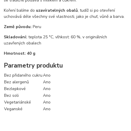
se tradičně podává s mlékem a cukrem.
Koření balíme do
uzavíratelných obalů
, tudíž si po otevření
uchovává déle všechny své vlastnosti, jako je chuť, vůně a barva.
Země původu:
Peru
Skladování:
teplota 25 °C, vlhkost: 60 %, v originálních
uzavřených obalech
Hmotnost: 40 g
Parametry produktu
Bez přidaného cukru
Ano
Bez alergenů
Ano
Bezlepkové
Ano
Bez soli
Ano
Vegetariánské
Ano
Veganské
Ano