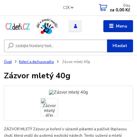
0
ks
CZK
za
0,00 Kč
Menu
Hledat
Úvod
Koření a dochucovadla
Zázvor mletý 40g
Zázvor mletý 40g
ZÁZVOR MLETÝ Zázvor je koření s výrazně pikantní a palčivě štiplavou
chutí, která vnáší do pokrmů exotický nádech. Tento sušený a mletý