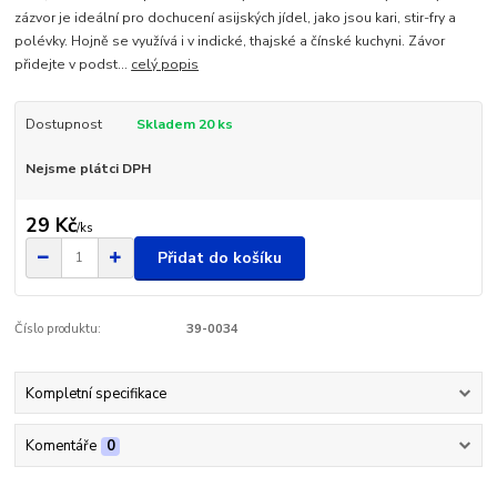
zázvor je ideální pro dochucení asijských jídel, jako jsou kari, stir-fry a
polévky. Hojně se využívá i v indické, thajské a čínské kuchyni. Závor
přidejte v podst...
celý popis
Dostupnost
Skladem 20 ks
Nejsme plátci DPH
29 Kč
/
ks
Přidat do košíku
Číslo produktu:
39-0034
Kompletní specifikace
Komentáře
0