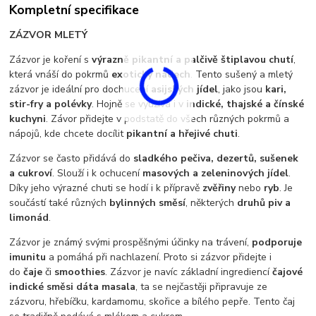
Kompletní specifikace
ZÁZVOR MLETÝ
Zázvor je koření s
výrazně pikantní a palčivě štiplavou chutí
,
která vnáší do pokrmů
exotický nádech
. Tento sušený a mletý
zázvor je ideální pro dochucení
asijských jídel
, jako jsou
kari,
stir-fry a polévky
. Hojně se využívá i v
indické, thajské a čínské
kuchyni
. Závor přidejte v podstatě do všech různých pokrmů a
nápojů, kde chcete docílit
pikantní a hřejivé chuti
.
Zázvor se často přidává do
sladkého pečiva, dezertů, sušenek
a cukroví
. Slouží i k ochucení
masových a zeleninových jídel
.
Díky jeho výrazné chuti se hodí i k přípravě
zvěřiny
nebo
ryb
. Je
součástí také různých
bylinných směsí
, některých
druhů
piv a
limonád
.
Zázvor je známý svými prospěšnými účinky na trávení,
podporuje
imunitu
a pomáhá při nachlazení. Proto si zázvor přidejte i
do
čaje
či
smoothies
. Zázvor je navíc základní ingrediencí
čajové
indické směsi
dáta masala
, ta se nejčastěji připravuje ze
zázvoru, hřebíčku, kardamomu, skořice a bílého pepře. Tento čaj